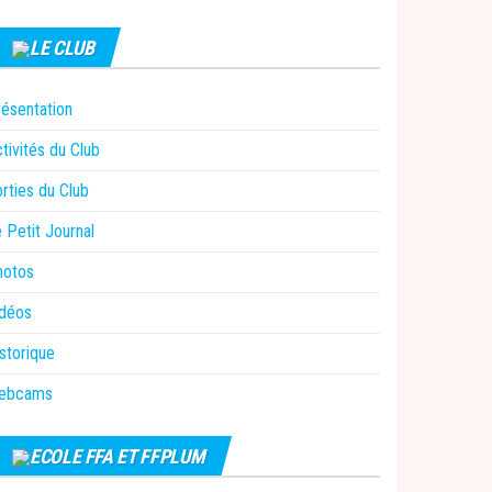
LE CLUB
ésentation
tivités du Club
rties du Club
 Petit Journal
hotos
idéos
storique
ebcams
ECOLE FFA ET FFPLUM