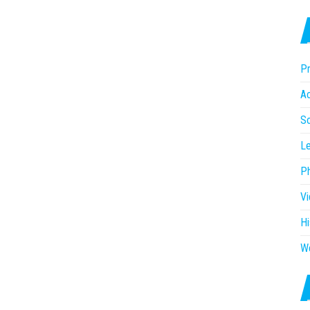
Pr
Ac
So
Le
P
V
Hi
W