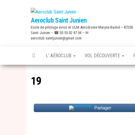
Skip
to
Aeroclub Saint Junien
the
Ecole de pilotage avion et ULM Aerodrome Maryse Bastié – 87200
content
Saint Junien – ☎ 05 55 02 97 04 – ✉
aeroclub.saintjunien@gmail.com
L’ AÉROCLUB
VOL DÉCOUVERTE
19
Partager